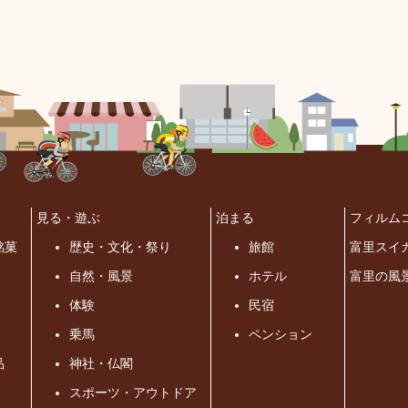
見る・遊ぶ
泊まる
フィルム
銘菓
歴史・文化・祭り
旅館
富里スイ
自然・風景
ホテル
富里の風
体験
民宿
乗馬
ペンション
品
神社・仏閣
スポーツ・アウトドア