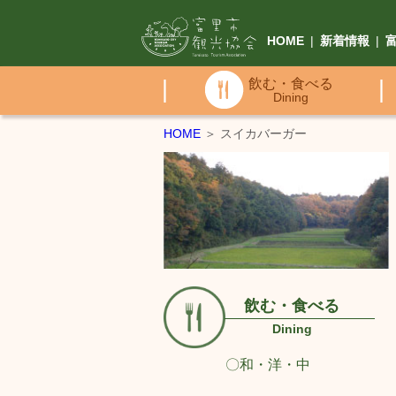
HOME
|
新着情報
|
|
飲む・食べる
|
Dining
HOME
＞ スイカバーガー
飲む・食べる
Dining
〇和・洋・中