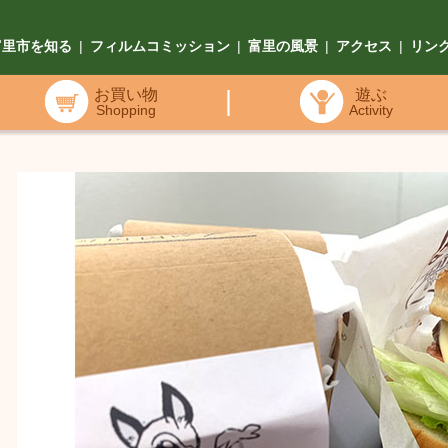
富里市を知る
|
フィルムコミッション
|
富里の風景
|
アクセス
|
リン
お買い物
|
遊ぶ
Shopping
Activity