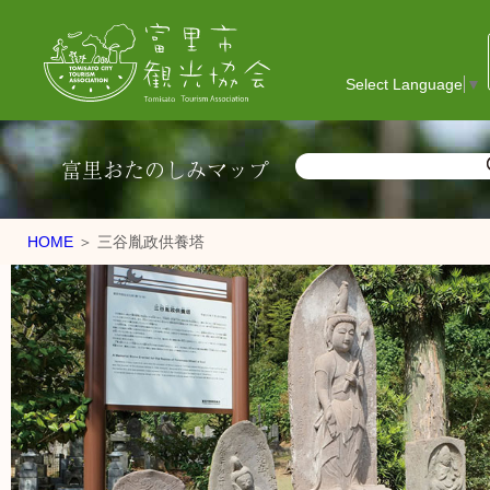
Select Language
▼
富里おたのしみマップ
HOME
＞ 三谷胤政供養塔